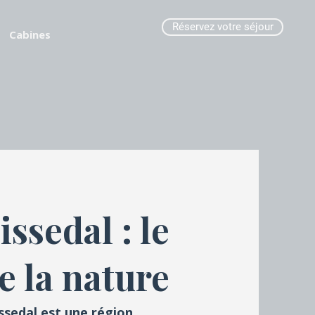
Réservez votre séjour
Cabines
ssedal : le
e la nature
ssedal est une région