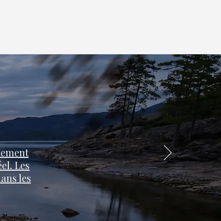
alement
éel. Les
ans les