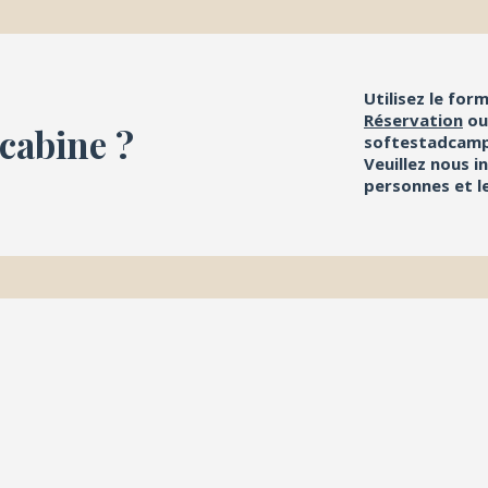
Utilisez le for
Réservation
ou
 cabine ?
softestadcam
Veuillez nous i
personnes et l