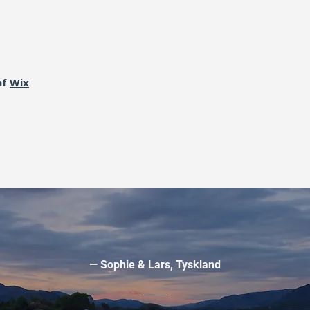
af
Wix
— Sophie & Lars, Tyskland