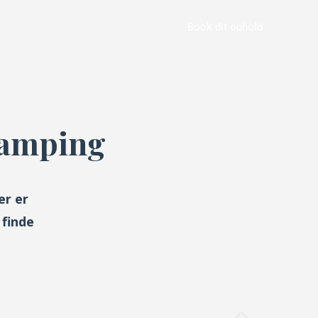
Book dit ophold
Hytter
Camping
er er
 finde