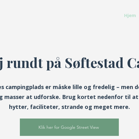
Hjem
ej rundt på Søftestad 
s campingplads er måske lille og fredelig – men d
g masser at udforske. Brug kortet nedenfor til at
hytter, faciliteter, strande og meget mere.
Klik her for Google Street View