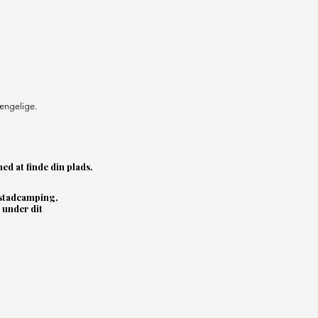
gængelige.
ed at finde din plads.
estadcamping,
 under dit