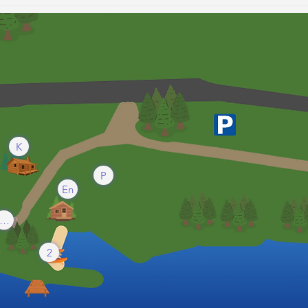
K
P
En
Som
2