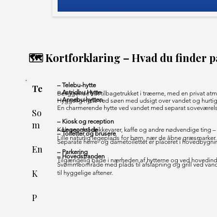
🗺️ Kortforklaring – Hvad du finder 
– Telebu-hytte
Te
– Astridbu Hytte
Beliggende lidt tilbagetrukket i træerne, med en privat a
– Annebu-hytten
Hyggelig hytte ved søen med udsigt over vandet og hurtig
En charmerende hytte ved vandet med separat soveværel
So
– Kiosk og reception
m
Køb snacks, drikkevarer, kaffe og andre nødvendige ting – 
– Legeområde
– Toiletter og brusere
Lille naturlig legeplads for børn, nær de åbne græsmarker.
Separate herre- og dametoilettet er placeret i hovedbygni
En
– Parkering
– Hovedstranden
Tilgængelig både i nærheden af hytterne og ved hovedin
Svømmeområde med plads til afslapning og grill ved van
K
til hyggelige aftener.
P