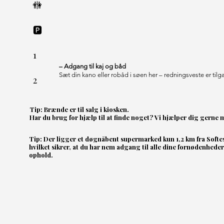
🚻
🅿
1
– Adgang til kaj og båd
Sæt din kano eller robåd i søen her – redningsveste er til
2
Tip: Brænde er til salg i kiosken.
Har du brug for hjælp til at finde noget? Vi hjælper dig gerne m
Tip: Der ligger et døgnåbent supermarked kun 1,2 km fra Soft
hvilket sikrer, at du har nem adgang til alle dine fornødenheder
ophold.