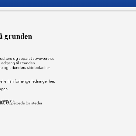
på grunden
tmosfære og separat soveværelse.
 adgang til stranden.
se og udendørs siddepladser.
eller lån forlængerledninger her.
ngen.
dgangen.
det, Udpegede bålsteder