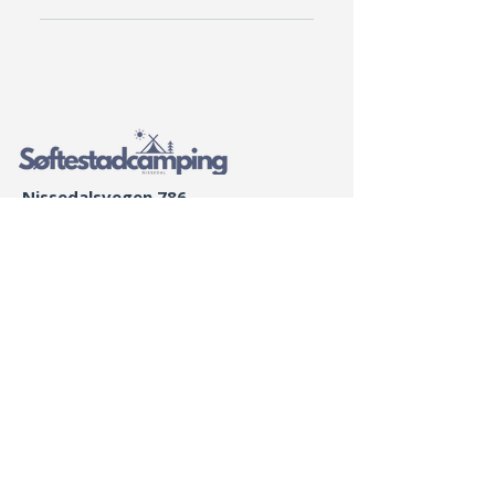
Softestadcamping er åben
sæsonmæssigt, fra maj til
september .
Nissedalsvegen 786
3854 Nissedal
Telemarken, Norge
59,156337, 8,505294
Softestadcamping@gmail.com
+47 48159500
Åbningssæson
Maj - 30. september