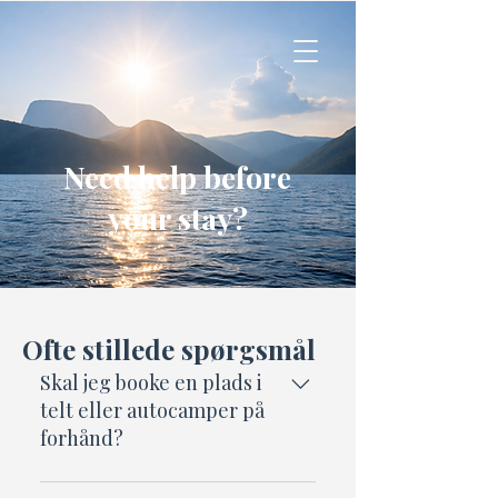
Need help before
your stay?
Ofte stillede spørgsmål
Skal jeg booke en plads i
telt eller autocamper på
forhånd?
Nej, bare kom forbi! Der er