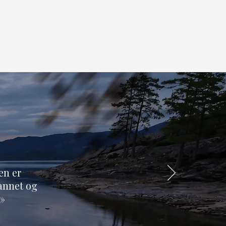
en er
vannet og
.»