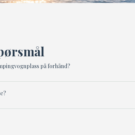
spørsmål
campingvognplass på forhånd?
 vanligvis plass, og du står fritt til å velge din p
te?
 WhatsApp-melding med ankomst-/avreisedato, anta
ler Telebu). Du betaler ved ankomst (kontanter el