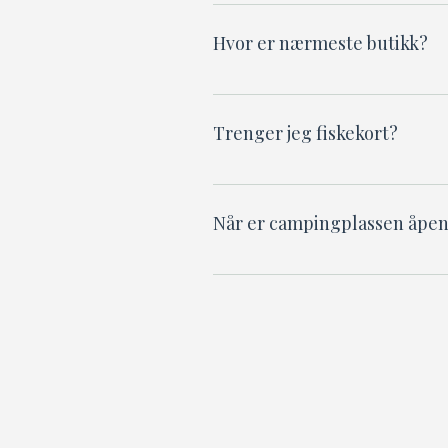
Vennligst forlat plassen e
avfallsbeholdere rundt o
Hvor er nærmeste butikk?
En døgnåpen matbutikk li
vil!
Trenger jeg fiskekort?
Ingen fiskekort kreves! Du
Når er campingplassen åpe
Softestadcamping er seson