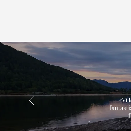
«Vi 
fantasti
f