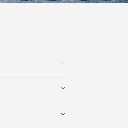
lass. Hytter bør imidlertid
ll gjester og ønsket
ler norsk kort).