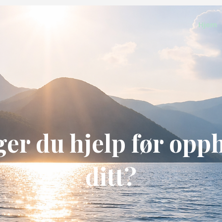
Hjem
er du hjelp før opp
ditt?