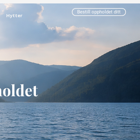
Bestill oppholdet ditt
Hytter
holdet