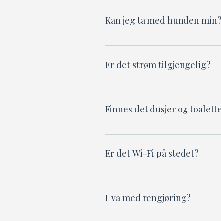
Hver hytte har:Sengeplas
stekeovn, kjøleskap og ka
Kan jeg ta med hunden min
kan leies. Dusj og toalet
Ja, hunder er velkomne på 
hyttene.Vennligst gå med
Er det strøm tilgjengelig?
Ja! Strømmaster er tilgje
spør i kiosken.
Finnes det dusjer og toalett
Ja, hovedbygningen har he
tørketrommel og et uten
Er det Wi-Fi på stedet?
Ja, vi tilbyr gratis Wi-Fi
Hva med rengjøring?