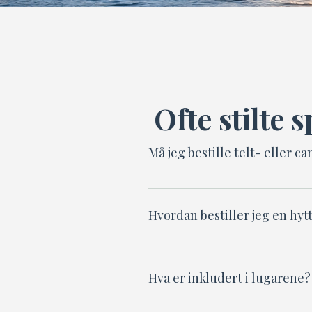
Ofte stilte 
Må jeg bestille telt- eller 
Nei, bare kom innom! Det er
bestilles på forhånd.
Hvordan bestiller jeg en hyt
Send oss en e-post eller
lugar (Astridbu, Annebu el
Hva er inkludert i lugarene?