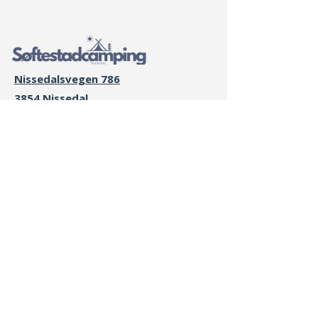
van mei tot en met september .
Nissedalsvegen 786
3854 Nissedal
Telemark, Noorwegen
59.156337, 8.505294
Softestadcamping@gmail.com
+47 48159500
Openingsseizoen
Mei - 30 september
Home
About