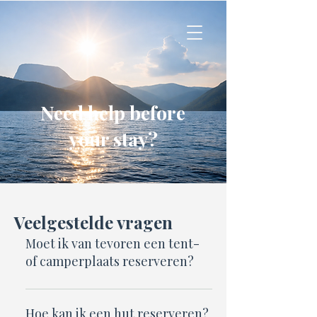
Need help before
your stay?
Veelgestelde vragen
Moet ik van tevoren een tent-
of camperplaats reserveren?
Nee, kom gewoon langs! Er is
meestal wel plek, en je kunt
Hoe kan ik een hut reserveren?